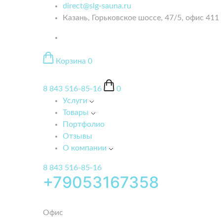
direct@slg-sauna.ru
Казань, Горьковское шоссе, 47/5, офис 411
Корзина
0
8 843 516-85-16
0
Услуги
Товары
Портфолио
Отзывы
О компании
8 843 516-85-16
+79053167358
Офис