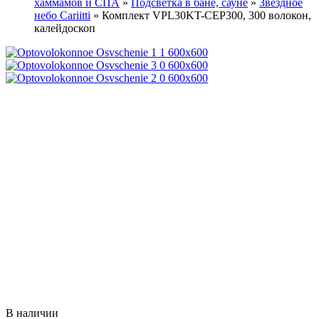
хаммамов и СПА
»
Подсветка в бане, сауне
»
Звездное
небо Cariitti
»
Комплект VPL30KT-CEP300, 300 волокон,
калейдоскоп
В наличии