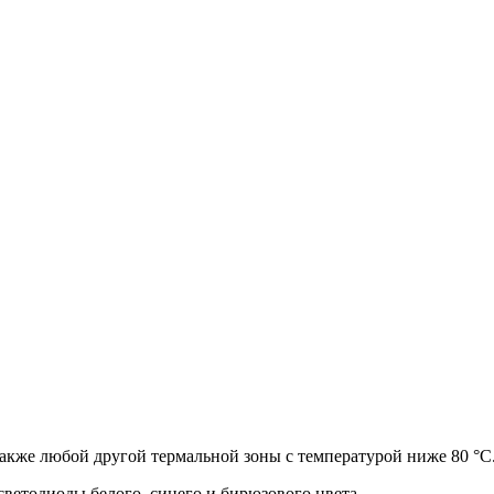
акже любой другой термальной зоны с температурой ниже 80 °C
ветодиоды белого, синего и бирюзового цвета.