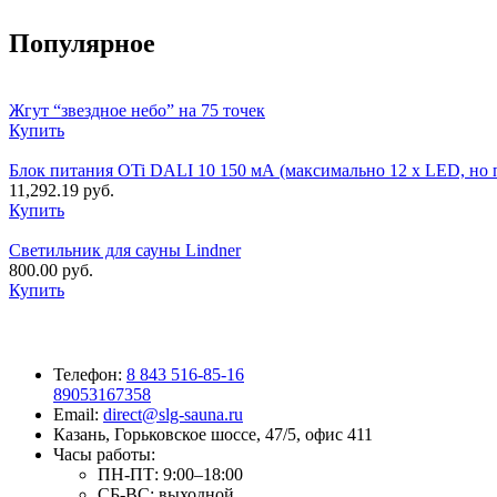
Популярное
Жгут “звездное небо” на 75 точек
Купить
Блок питания OTi DALI 10 150 мА (максимально 12 х LED, но 
11,292.19
руб.
Купить
Светильник для сауны Lindner
800.00
руб.
Купить
Телефон:
8 843 516-85-16
89053167358
Email:
direct@slg-sauna.ru
Казань, Горьковское шоссе, 47/5, офис 411
Часы работы:
ПН-ПТ:
9:00–18:00
СБ-ВС:
выходной