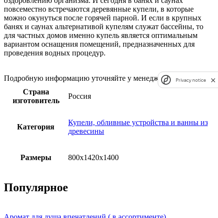
оздоровлению организма. И сегодня в банях и саунах
повсеместно встречаются деревянные купели, в которые
можно окунуться после горячей парной. И если в крупных
банях и саунах альтернативой купелям служат бассейны, то
для частных домов именно купель является оптимальным
вариантом оснащения помещений, предназначенных для
проведения водных процедур.
Подробную информацию уточняйте у менеджера
Privacy notice
Страна
Россия
изготовитель
Купели, обливные устройства и ванны из
Категория
древесины
Размеры
800x1420x1400
Популярное
Аромат для душа впечатлений ( в ассортименте)