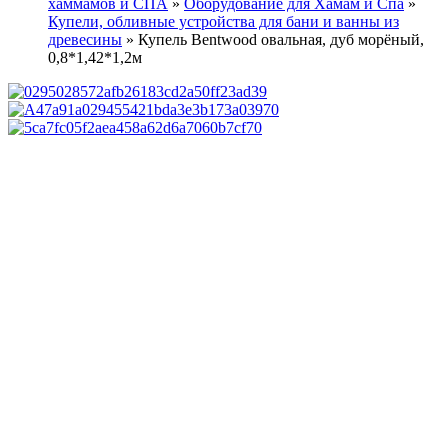
хаммамов и СПА
»
Оборудование для Хамам и Спа
»
Купели, обливные устройства для бани и ванны из
древесины
»
Купель Bentwood овальная, дуб морёный,
0,8*1,42*1,2м