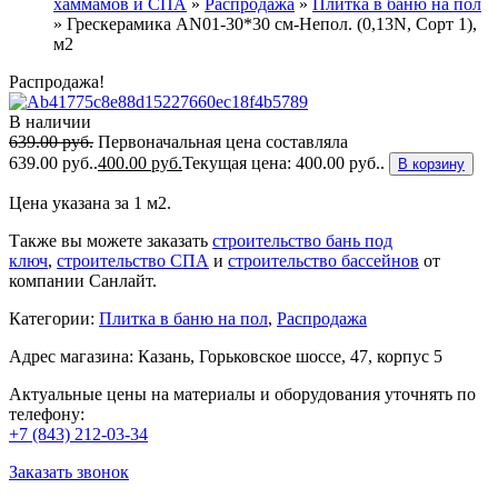
хаммамов и СПА
»
Распродажа
»
Плитка в баню на пол
»
Грескерамика AN01-30*30 см-Непол. (0,13N, Сорт 1),
м2
Распродажа!
В наличии
639.00
руб.
Первоначальная цена составляла
639.00 руб..
400.00
руб.
Текущая цена: 400.00 руб..
В корзину
Цена указана за 1 м2.
Также вы можете заказать
строительство бань под
ключ
,
строительство СПА
и
строительство бассейнов
от
компании Санлайт.
Категории:
Плитка в баню на пол
,
Распродажа
Адрес магазина: Казань, Горьковское шоссе, 47, корпус 5
Актуальные цены на материалы и оборудования уточнять по
телефону:
+7 (843) 212-03-34
Заказать звонок