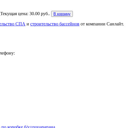
.
Текущая цена: 30.00 руб..
В корзину
тельство СПА
и
строительство бассейнов
от компании Санлайт.
лефону:
р по коробке б/у+поцарапана