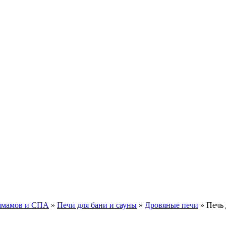
аммамов и СПА
»
Печи для бани и cауны
»
Дровяные печи
»
Печь