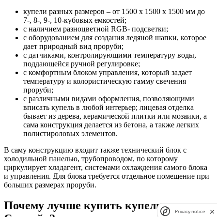
купели разных размеров – от 1500 х 1500 х 1500 мм до
7-, 8-, 9-, 10-кубовых емкостей;
с наличием разноцветной RGB- подсветки;
с оборудованием для создания ледяной шапки, которое
дает природный вид проруби;
с датчиками, контролирующими температуру воды,
поддающейся ручной регулировке;
с комфортным блоком управления, который задает
температуру и колористическую гамму свечения
проруби;
с различными видами оформления, позволяющими
вписать купель в любой интерьер; лицевая отделка
бывает из дерева, керамической плитки или мозаики, а
сама конструкция делается из бетона, а также легких
полистироловых элементов.
В саму конструкцию входит также технический блок с
холодильной панелью, трубопроводом, по которому
циркулирует хладагент, системами охлаждения самого блока
и управления. Для блока требуется отдельное помещение при
больших размерах проруби.
Почему лучше купить купель в
Privacy notice