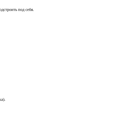
одстроить под себя.
а).