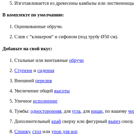
Изготавливается из древесины камбалы или лиственниц
В комплекте по умолчанию:
Оцинкованные обручи.
Слив с “кликером“ и сифоном (под трубу Ø50 см).
Добавьте на свой вкус:
Стальные или винтажные
обручи
Ступени
и
сидения
Внешний
перелив
Увеличение общей
высоты
Уличное
исполнение
Тумбы:
односторонняя
, для
угла
, для
ниши
, по вашему
че
Дополнительный
край
сверху или фигурный
вырез
снизу.
Спинку
,
стол
или
упор для ног
.