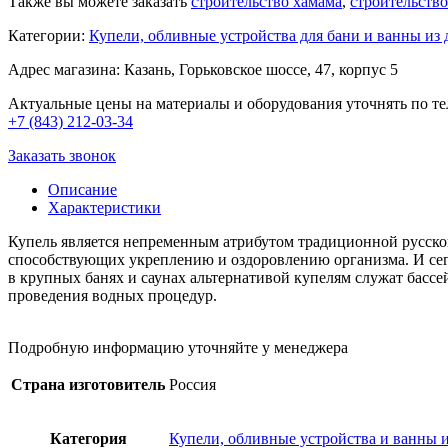
Также вы можете заказать
строительство хамама
,
строительств
Категории:
Купели, обливные устройства для бани и ванны из
Адрес магазина: Казань, Горьковское шоссе, 47, корпус 5
Актуальные цены на материалы и оборудования уточнять по те
+7 (843) 212-03-34
Заказать звонок
Описание
Характеристики
Купель является непременным атрибутом традиционной русской
способствующих укреплению и оздоровлению организма. И сего
в крупных банях и саунах альтернативой купелям служат басс
проведения водных процедур.
Подробную информацию уточняйте у менеджера
Страна изготовитель
Россия
Категория
Купели, обливные устройства и ванны 