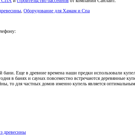
о СПА
и
строительство бассейнов
от компании Санлайт.
 древесины
,
Оборудование для Хамам и Спа
лефону:
 бани. Еще в древние времена наши предки использовали купел
дня в банях и саунах повсеместно встречаются деревянные купе
ейны, то для частных домов именно купель является оптимальн
из древесины