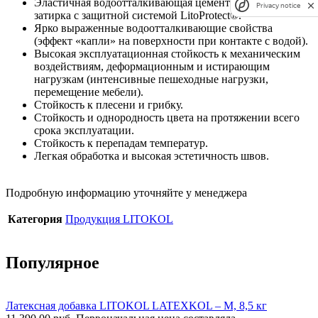
Эластичная водоотталкивающая цементно-полимерная
Privacy notice
затирка с защитной системой LitoProtect®.
Ярко выраженные водоотталкивающие свойства
(эффект «капли» на поверхности при контакте с водой).
Высокая эксплуатационная стойкость к механическим
воздействиям, деформационным и истирающим
нагрузкам (интенсивные пешеходные нагрузки,
перемещение мебели).
Стойкость к плесени и грибку.
Стойкость и однородность цвета на протяжении всего
срока эксплуатации.
Стойкость к перепадам температур.
Легкая обработка и высокая эстетичность швов.
Подробную информацию уточняйте у менеджера
Категория
Продукция LITOKOL
Популярное
Латексная добавка LITOKOL LATEXKOL – М, 8,5 кг