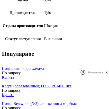
Производитель
Tylo
Страна производителя
Швеция
Статус поступления
В наличии
Популярное
Подголовник для хамама
По запросу
Privacy notice
Купить
Кварц (обвалованный) ОТБОРНЫЙ 10кг
По запросу
Купить
Полка Bentwood (№2), лиственница морёная
По запросу