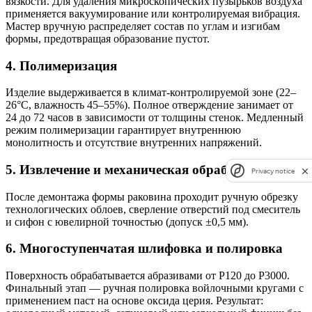
вязкости. Для удаления микроскопических пузырьков воздуха
применяется вакуумирование или контролируемая вибрация.
Мастер вручную распределяет состав по углам и изгибам
формы, предотвращая образование пустот.
4. Полимеризация
Изделие выдерживается в климат-контролируемой зоне (22–
26°C, влажность 45–55%). Полное отверждение занимает от
24 до 72 часов в зависимости от толщины стенок. Медленный
режим полимеризации гарантирует внутреннюю
монолитность и отсутствие внутренних напряжений.
5. Извлечение и механическая обработка
Privacy notice
После демонтажа формы раковина проходит ручную обрезку
технологических облоев, сверление отверстий под смеситель
и сифон с ювелирной точностью (допуск ±0,5 мм).
6. Многоступенчатая шлифовка и полировка
Поверхность обрабатывается абразивами от P120 до P3000.
Финальный этап — ручная полировка войлочными кругами с
применением паст на основе оксида церия. Результат: