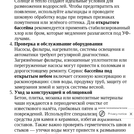
Солнце и тепло создают идеальные условия для
размножения водорослей. Чтобы предотвратить их
появление, используйте альгициды и проводите
шоковую обработку воды при первых признаках
помутнения или зелёного оттенка. Для
открытого
бассейна
рекомендуется применять стабилизированный
хлор или бром, которые медленнее разлагаются под УФ-
лучами.
Проверка и обслуживание оборудования
Насосы, фильтры, нагреватели, системы освещения и
автоматики требуют регулярной диагностики.
Загрязнённые фильтры, изношенные уплотнители или
перегруженные насосы могут привести к поломкам и
дорогостоящему ремонту. Сервис
бассейна под
открытым небом
включает сезонную консервацию и
расконсервацию: слив воды, продувку труб, защиту от
замерзания зимой и запуск системы весной.
Уход за конструкцией и облицовкой
Бетон, плитка, мозаика или композитные материалы
чаши нуждаются в периодической очистке от
известкового налёта, грибковых пятен и механических
повреждений. Используйте специализированные
Privacy notice
средства для камня и керамики, избегая абразивных
составов. Также важно проверять герметичность швов и
стыков — утечки воды могут привести к размыванию